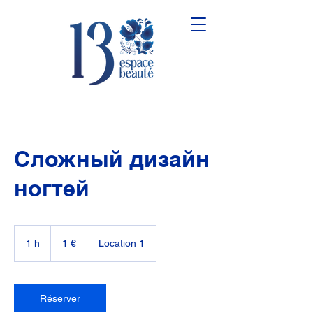
Сложный дизайн
ногтей
1
euro
1 h
1
1 €
Location 1
Réserver