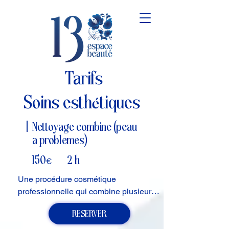
Tarifs
é
Soins esth
tiques
Nettoyage combine (peau
a problemes)
150
2 h
€
Une procédure cosmétique 
professionnelle qui combine plusieurs 
méthodes de nettoyage afin d’éliminer 
RESERVER
efficacement les impuretés, le sébum, 
les cellules mortes et les éléments 