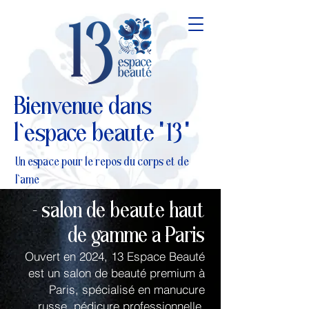
Bienvenue dans
l`espace beaute " 13 "
Un espace pour le repos du corps et de
l`ame
- salon de beaute haut
de gamme a Paris
Ouvert en 2024, 13 Espace Beauté
est un salon de beauté premium à
Paris, spécialisé en manucure
russe, pédicure professionnelle,